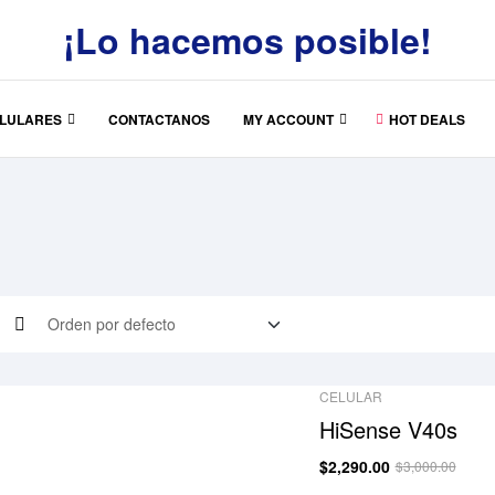
¡Lo hacemos posible!
LULARES
CONTACTANOS
MY ACCOUNT
HOT DEALS
CELULAR
HiSense V40s
$
2,290.00
$
3,000.00