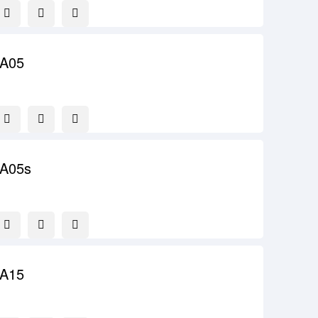
 A05
 A05s
 A15