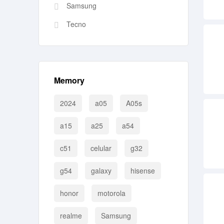
Samsung
Tecno
Memory
2024
a05
A05s
a15
a25
a54
c51
celular
g32
g54
galaxy
hisense
honor
motorola
realme
Samsung