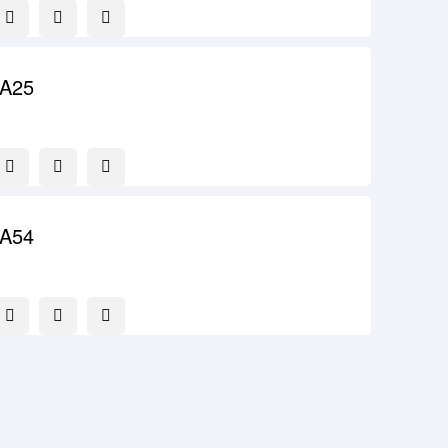
 A25
 A54