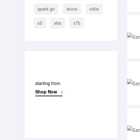
spark go
tecno
v40s
x5
x6a
x7b
limited stock
Macbook Air
$900.99
starting from
Shop Now