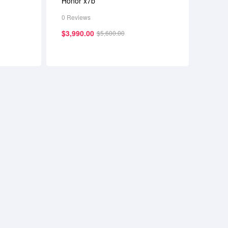
Honor x7b
0 Reviews
$
3,990.00
$
5,600.00