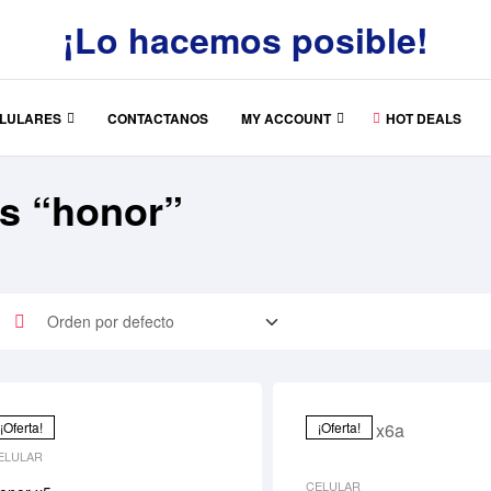
¡Lo hacemos posible!
LULARES
CONTACTANOS
MY ACCOUNT
HOT DEALS
os “honor”
¡Oferta!
¡Oferta!
ELULAR
CELULAR