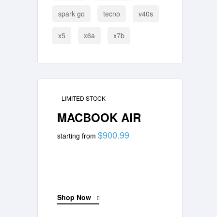
spark go
tecno
v40s
x5
x6a
x7b
LIMITED STOCK
MACBOOK AIR
$900.99
starting from
Shop Now