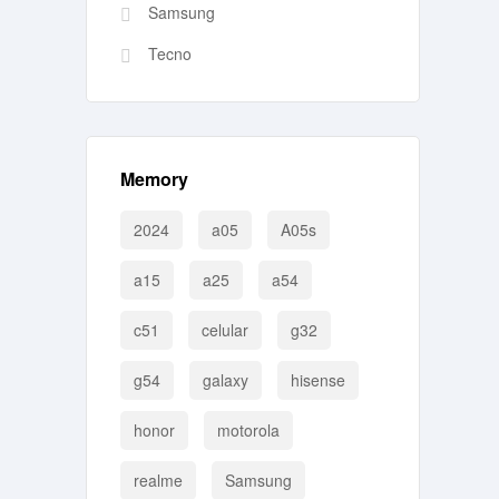
Samsung
Tecno
Memory
2024
a05
A05s
a15
a25
a54
c51
celular
g32
g54
galaxy
hisense
honor
motorola
realme
Samsung