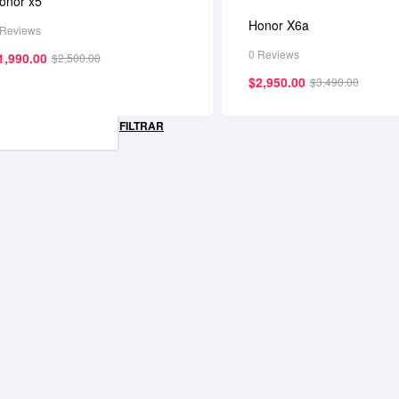
onor x5
Honor X6a
 Reviews
0 Reviews
1,990.00
$
2,500.00
$
2,950.00
$
3,490.00
FILTRAR