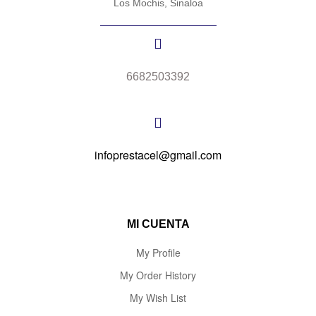
Los Mochis, Sinaloa
6682503392
infoprestacel@gmail.com
MI CUENTA
My Profile
My Order History
My Wish List