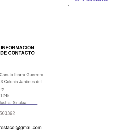
INFORMACIÓN
DE CONTACTO
 Canuto Ibarra Guerrero
 3 Colonia Jardines del
ry
81245
ochis, Sinaloa
503392
prestacel@gmail.com