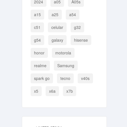
2024
a05
A05s
a15
a25
a54
c51
celular
g32
g54
galaxy
hisense
honor
motorola
realme
Samsung
spark go
tecno
v40s
x5
x6a
x7b