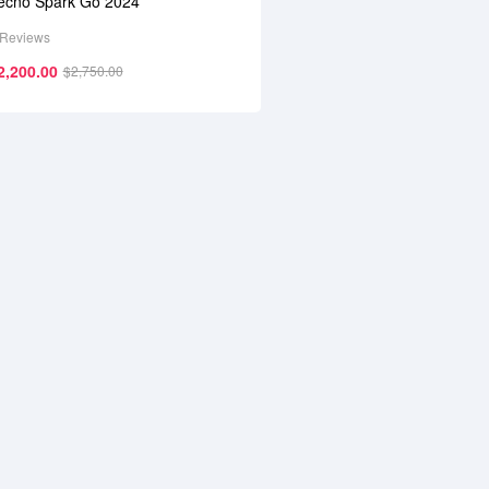
ecno Spark Go 2024
 Reviews
2,200.00
$
2,750.00