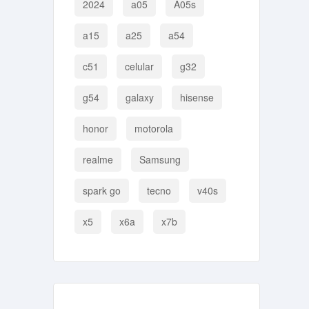
2024
a05
A05s
a15
a25
a54
c51
celular
g32
g54
galaxy
hisense
honor
motorola
realme
Samsung
spark go
tecno
v40s
x5
x6a
x7b