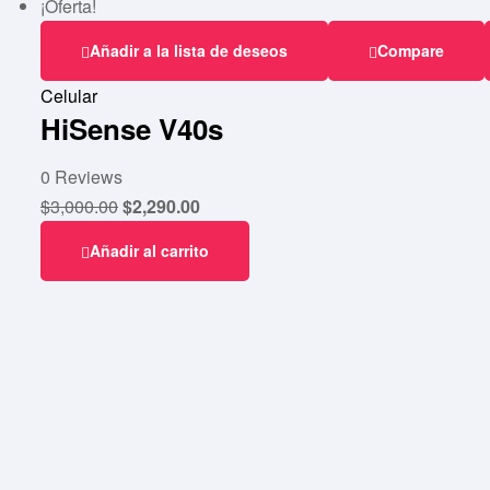
¡Oferta!
Añadir a la lista de deseos
Compare
Celular
HiSense V40s
0 Reviews
$
3,000.00
$
2,290.00
Añadir al carrito