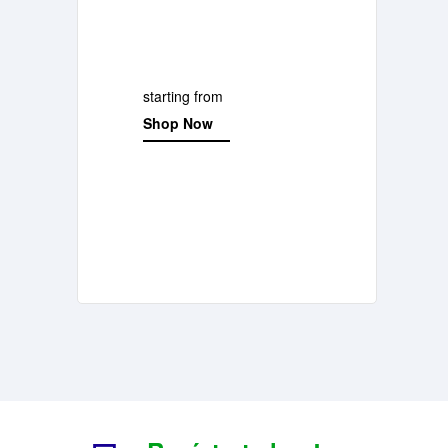
limited stock
Macbook Air
$900.99
starting from
Shop Now