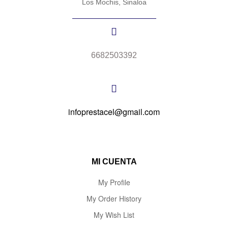
Los Mochis, Sinaloa
6682503392
infoprestacel@gmail.com
MI CUENTA
My Profile
My Order History
My Wish List