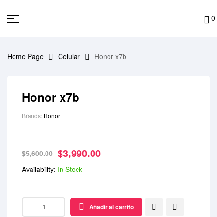
0
Home Page
Celular
Honor x7b
Honor x7b
Brands:
Honor
$
3,990.00
$
5,600.00
Availability:
In Stock
Añadir al carrito