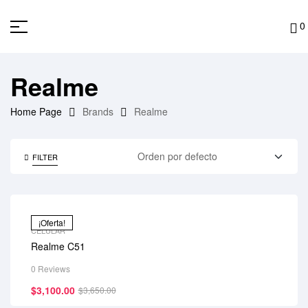
0
Realme
Home Page
Brands
Realme
FILTER
¡Oferta!
CELULAR
Realme C51
0 Reviews
$
3,100.00
$
3,650.00