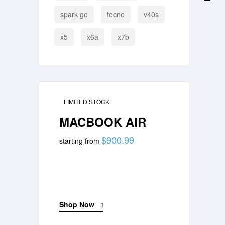
spark go
tecno
v40s
x5
x6a
x7b
LIMITED STOCK
MACBOOK AIR
$900.99
starting from
Shop Now