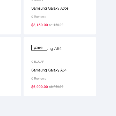
Samsung Galaxy A05s
0 Reviews
$
3,150.00
$
4,150.00
¡Oferta!
CELULAR
Samsung Galaxy A54
0 Reviews
$
6,900.00
$
8,750.00