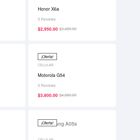
Honor X6a
0 Reviews
$
2,950.00
$
3,490.00
¡Oferta!
CELULAR
Motorola G54
0 Reviews
$
3,800.00
$
4,990.00
¡Oferta!
CELULAR