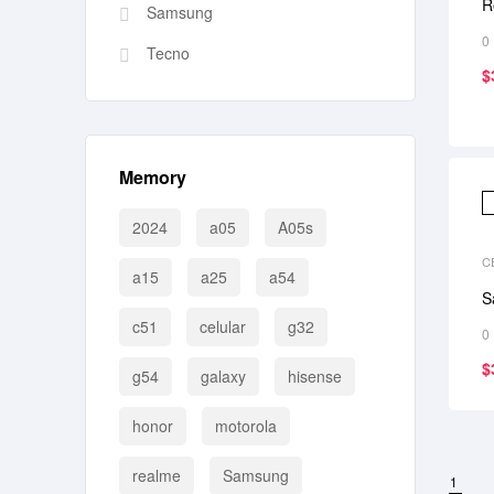
R
Samsung
0
Tecno
$
Memory
2024
a05
A05s
C
a15
a25
a54
S
c51
celular
g32
0
$
g54
galaxy
hisense
honor
motorola
realme
Samsung
1