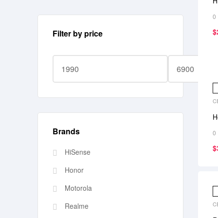
H
0
$
Filter by price
C
H
Brands
0
$
HiSense
Honor
Motorola
C
Realme