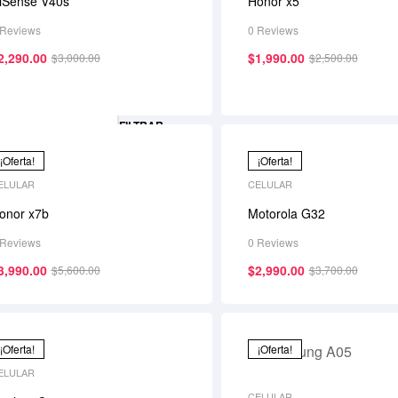
iSense V40s
Honor x5
 Reviews
0 Reviews
2,290.00
$
1,990.00
$
3,000.00
$
2,500.00
FILTRAR
¡Oferta!
¡Oferta!
ELULAR
CELULAR
onor x7b
Motorola G32
 Reviews
0 Reviews
3,990.00
$
2,990.00
$
5,600.00
$
3,700.00
¡Oferta!
¡Oferta!
ELULAR
CELULAR