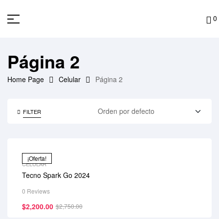
0
Página 2
Home Page
Celular
Página 2
FILTER
¡Oferta!
CELULAR
Tecno Spark Go 2024
0 Reviews
$
2,200.00
$
2,750.00