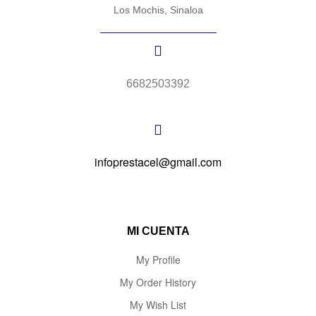
Los Mochis, Sinaloa
6682503392
infoprestacel@gmail.com
MI CUENTA
My Profile
My Order History
My Wish List