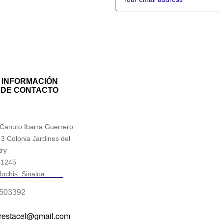
INFORMACIÓN
DE CONTACTO
 Canuto Ibarra Guerrero
 3 Colonia Jardines del
ry
81245
ochis, Sinaloa
503392
prestacel@gmail.com